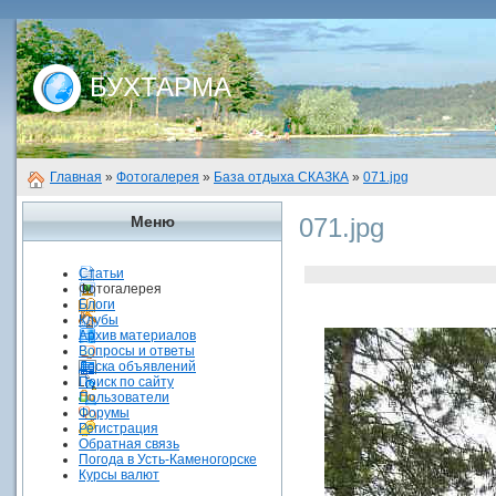
БУХТАРМА
Главная
»
Фотогалерея
»
База отдыха СКАЗКА
»
071.jpg
Меню
071.jpg
Статьи
Фотогалерея
Блоги
Клубы
Архив материалов
Вопросы и ответы
Доска объявлений
Поиск по сайту
Пользователи
Форумы
Регистрация
Обратная связь
Погода в Усть-Каменогорске
Курсы валют